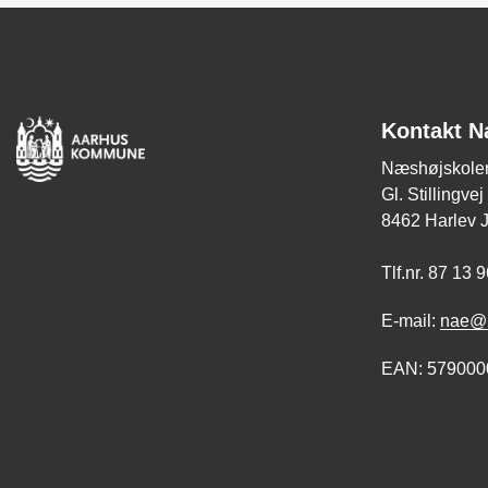
Kontakt N
Næshøjskole
Gl. Stillingve
8462 Harlev 
Tlf.nr. 87 13 
E-mail:
nae@m
EAN: 579000