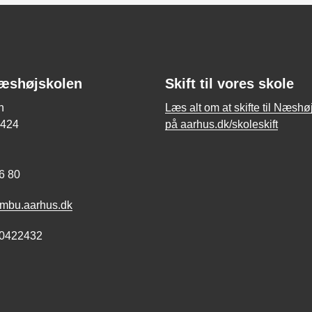
æshøjskolen
Skift til vores skole
n
Læs alt om at skifte til Næshø
j 424
på aarhus.dk/skoleskift
J
96 80
bu.aarhus.dk
0422432