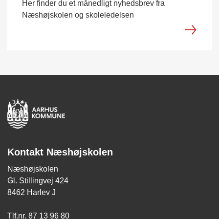
Her finder du et månedligt nyhedsbrev fra
Næshøjskolen og skoleledelsen
Kontakt Næshøjskolen
Næshøjskolen
Gl. Stillingvej 424
8462 Harlev J
Tlf.nr. 87 13 96 80