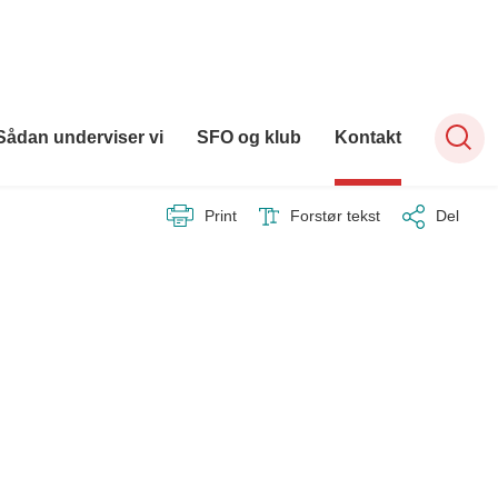
Sådan underviser vi
SFO og klub
Kontakt
Print
Forstør tekst
Del