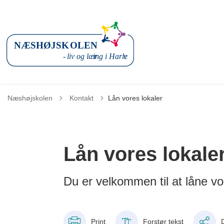
Tilbage til
Næshøjskolen
Kontakt
Lån vores lokaler
Lån vores lokale
Du er velkommen til at låne vor
Print
Forstør tekst