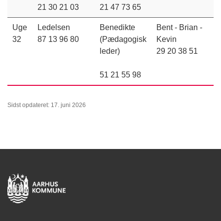
21 30 21 03
21 47 73 65
Uge
Ledelsen
Benedikte
Bent - Brian -
32
87 13 96 80
(Pædagogisk
Kevin
leder)
29 20 38 51
51 21 55 98
Sidst opdateret: 17. juni 2026