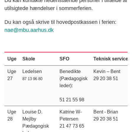
Du kan kontakte nedenstående personer i tilfælde af
utilsigtede hændelser i sommerferien.
Du kan også skrive til hovedpostkassen i ferien:
nae@mbu.aarhus.dk
Uge
Skole
SFO
Teknisk service
Uge
Ledelsen
Benedikte
Kevin – Bent
27
(Pædagogisk
29 20 38 51
87 13 96 80
leder):
51 21 55 98
Uge
Louise D.
Katrine W-
Bent - Brian
28
Mejlby
Petersen
29 20 38 51
Pædagogisk
21 47 73 65