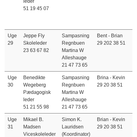
leder
51 19 45 07
Uge
Jeppe Fly
Sampasning
Bent - Brian
29
Skoleleder
Regnbuen
29 202 38 51
23 63 67 82
Martina W
Alleshauge
21 47 73 65
Uge
Benedikte
Sampasning
Brina - Kevin
30
Wegeberg
Regnbuen
29 20 38 51
Pædagogisk
Martina W
leder
Alleshauge
51 21 55 98
21 47 73 65
Uge
Mikael B.
Simon K.
Brian - Kevin
31
Madsen
Lauridsen
29 20 38 51
Viceskoleleder
(Koordinator)